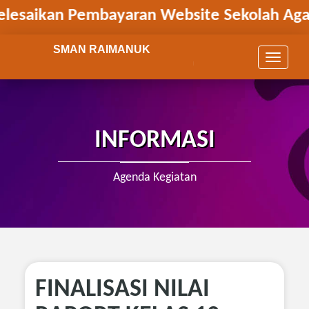
esaikan Pembayaran Website Sekolah Agar 
SMAN RAIMANUK
T
Unggul - Beriman, Cerdas - Berk
o
g
g
l
e
INFORMASI
n
a
v
Agenda Kegiatan
i
g
a
t
i
o
n
FINALISASI NILAI